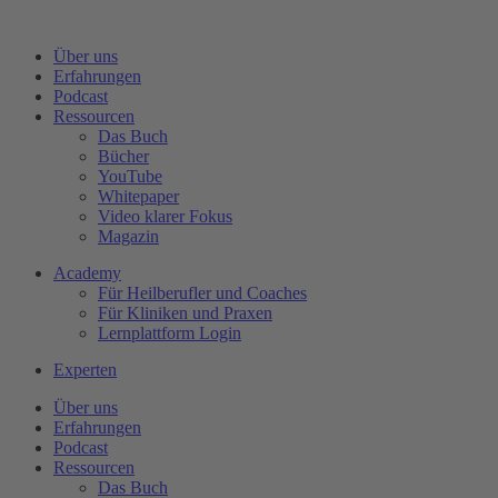
Zum
Inhalt
Über uns
wechseln
Erfahrungen
Podcast
Ressourcen
Das Buch
Bücher
YouTube
Whitepaper
Video klarer Fokus
Magazin
Academy
Für Heilberufler und Coaches
Für Kliniken und Praxen
Lernplattform Login
Experten
Über uns
Erfahrungen
Podcast
Ressourcen
Das Buch