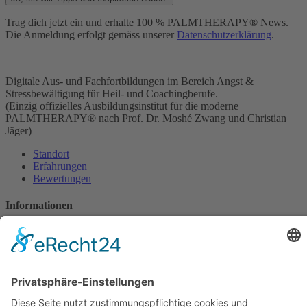
Trag dich jetzt ein und erhalte 100 % PALMTHERAPY® News.
Die Anmeldung erfolgt gemäss unserer
Datenschutzerklärung
.
Digitale Aus- und Fachfortbildungen im Bereich Angst &
Stressbewältigung für Heil- und Coachingberufe.
(Einzig offizielles Ausbildungsinstitut für die moderne
PALMTHERAPY® nach Prof. Dr. Moshé Zwang und Christian
Jäger)
Standort
Erfahrungen
Bewertungen
Informationen
Ausbildung
NEU: das Buch
NEU: der Podcast
YouTube
Instagram
LinkedIN
Magazin