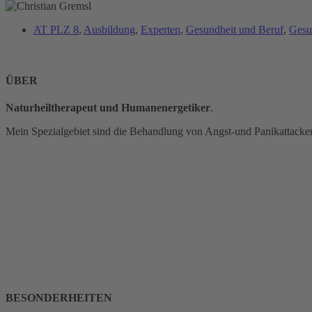
AT PLZ 8
,
Ausbildung
,
Experten
,
Gesundheit und Beruf
,
Gesu
ÜBER
Naturheiltherapeut und Humanenergetiker
.
Mein Spezialgebiet sind die Behandlung von Angst-und Panikattacke
BESONDERHEITEN