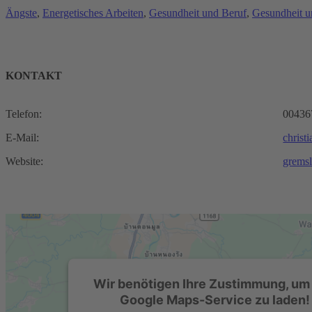
Ängste
, 
Energetisches Arbeiten
, 
Gesundheit und Beruf
, 
Gesundheit u
KONTAKT
Telefon:
00436
E-Mail:
chris
Website:
grems
Wir benötigen Ihre Zustimmung, um
Google Maps-Service zu laden!