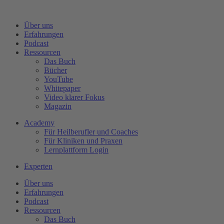
Zum
Inhalt
Über uns
wechseln
Erfahrungen
Podcast
Ressourcen
Das Buch
Bücher
YouTube
Whitepaper
Video klarer Fokus
Magazin
Academy
Für Heilberufler und Coaches
Für Kliniken und Praxen
Lernplattform Login
Experten
Über uns
Erfahrungen
Podcast
Ressourcen
Das Buch