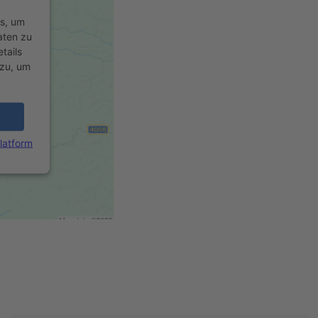
rs, um
aten zu
tails
 zu, um
latform