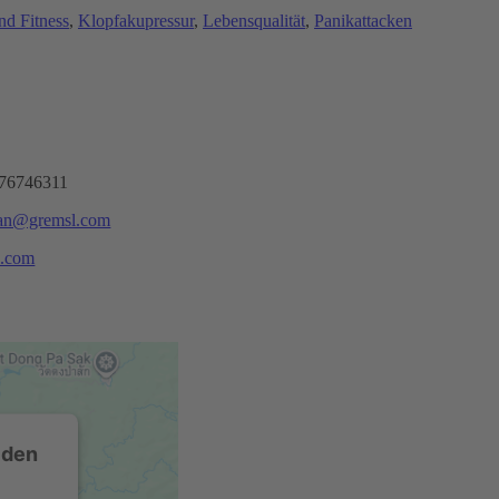
nd Fitness
, 
Klopfakupressur
, 
Lebensqualität
, 
Panikattacken
76746311
tian@gremsl.com
l.com
 den