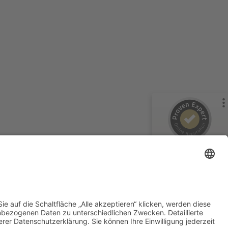
Kundenbewertungen und Erfahrungen zu
PALMTHERAPY Academy c/o Gesundheitspraxis Christian
...
%
100
SEHR GUT
Empfehlungen auf
ProvenExpert.com
5,00
/
4,97
17
35
2
Bewertungen von
Bewertungen auf
anderen Quellen
ProvenExpert.com
SEHR GUT
Blick aufs ProvenExpert-Profil werfen
PALMTHERAPY
Academy c/o
Anonym
Gesundheitspraxis
5,00
Christian ...
Die Ausbildung bei der Palmtherapy
52
Kundenbewertungen
Academy unter Christian und Jana Jäger ist
ein wirklich außergewöhnliches...
Authentizität
10.04.2026