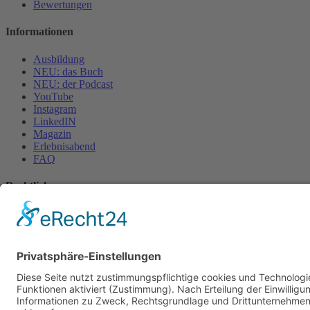
Bewertungen
Informationen
Ausbildung
NEU: das Buch
NEU: der Podcast
YouTube
Instagram
LinkedIN
Magazin
Erlebnisabend
FAQ
Rechtliches
Datenschutzerklärung
Impressum
* Haftungsausschluss
Cookie-Einstellungen
Für 0 EUR