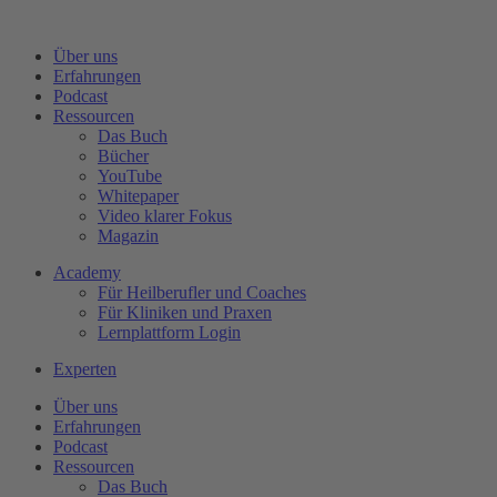
Zum
Inhalt
Über uns
wechseln
Erfahrungen
Podcast
Ressourcen
Das Buch
Bücher
YouTube
Whitepaper
Video klarer Fokus
Magazin
Academy
Für Heilberufler und Coaches
Für Kliniken und Praxen
Lernplattform Login
Experten
Über uns
Erfahrungen
Podcast
Ressourcen
Das Buch