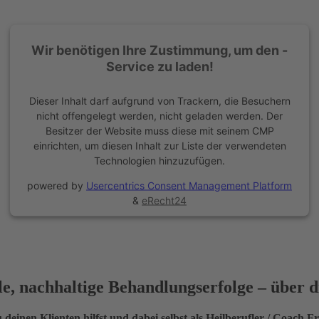
Wir benötigen Ihre Zustimmung, um den -
Service zu laden!
Dieser Inhalt darf aufgrund von Trackern, die Besuchern
nicht offengelegt werden, nicht geladen werden. Der
Besitzer der Website muss diese mit seinem CMP
einrichten, um diesen Inhalt zur Liste der verwendeten
Technologien hinzuzufügen.
powered by
Usercentrics Consent Management Platform
&
eRecht24
lle, nachhaltige Behandlungserfolge – über
 deinen Klienten hilfst und dabei selbst als Heilberufler / Coach Fr