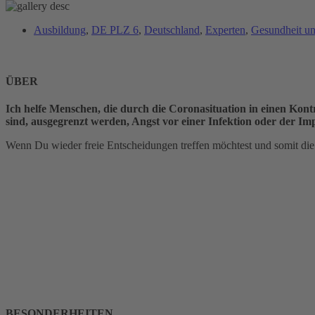
Ausbildung
,
DE PLZ 6
,
Deutschland
,
Experten
,
Gesundheit un
ÜBER
Ich helfe Menschen, die durch die Coronasituation in einen Kontro
sind, ausgegrenzt werden, Angst vor einer Infektion oder der I
Wenn Du wieder freie Entscheidungen treffen möchtest und somit di
BESONDERHEITEN