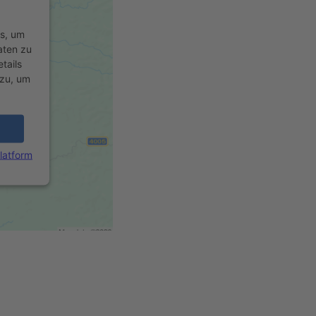
rs, um
aten zu
tails
 zu, um
latform