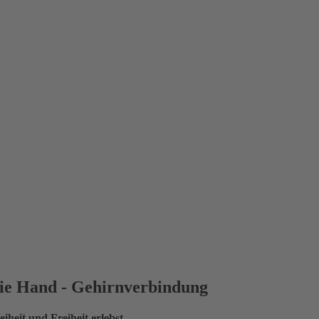
 die Hand - Gehirnverbindung
eiheit und Freiheit erlebst.