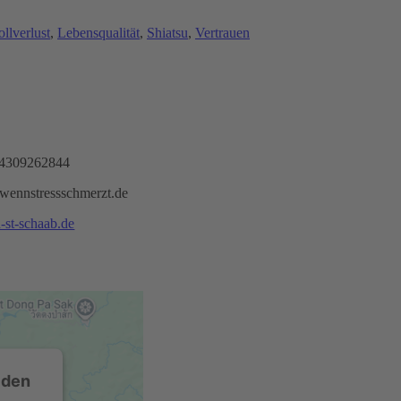
llverlust
, 
Lebensqualität
, 
Shiatsu
, 
Vertrauen
4309262844
wennstressschmerzt.de
u-st-schaab.de
 den