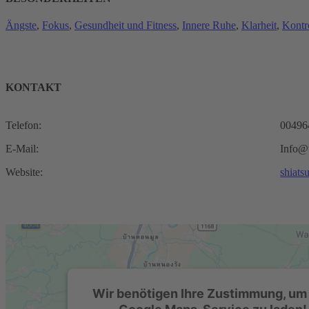
Ängste
, 
Fokus
, 
Gesundheit und Fitness
, 
Innere Ruhe
, 
Klarheit
, 
Kontro
KONTAKT
Telefon:
00496
E-Mail:
Info@
Website:
shiats
Wir benötigen Ihre Zustimmung, um
Google Maps-Service zu laden!