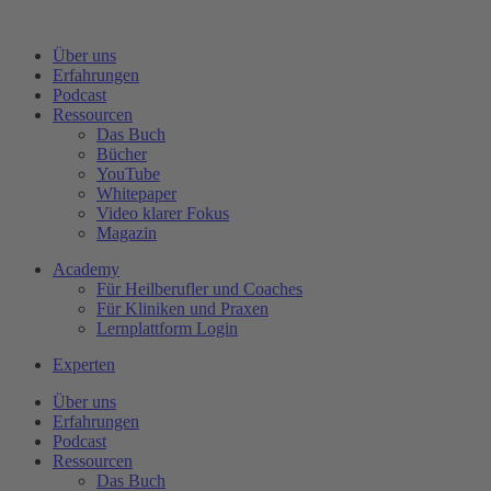
Zum
Inhalt
Über uns
wechseln
Erfahrungen
Podcast
Ressourcen
Das Buch
Bücher
YouTube
Whitepaper
Video klarer Fokus
Magazin
Academy
Für Heilberufler und Coaches
Für Kliniken und Praxen
Lernplattform Login
Experten
Über uns
Erfahrungen
Podcast
Ressourcen
Das Buch