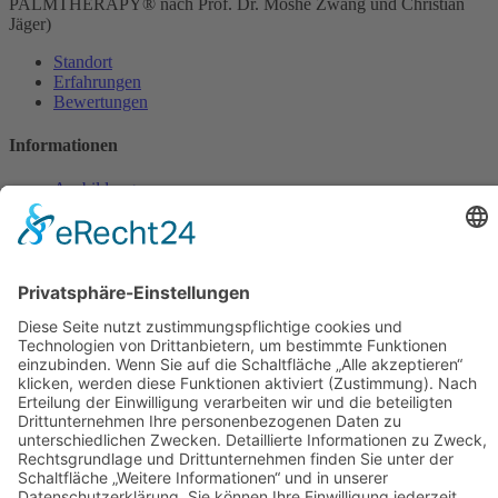
PALMTHERAPY® nach Prof. Dr. Moshé Zwang und Christian
Jäger)
Standort
Erfahrungen
Bewertungen
Informationen
Ausbildung
NEU: das Buch
NEU: der Podcast
YouTube
Instagram
LinkedIN
Magazin
Erlebnisabend
FAQ
Rechtliches
Datenschutzerklärung
Kundenbewertungen und Erfahrungen zu
Impressum
PALMTHERAPY Academy c/o Gesundheitspraxis
* Haftungsausschluss
Christian ...