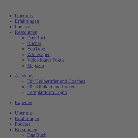
Zum
Inhalt
Über uns
wechseln
Erfahrungen
Podcast
Ressourcen
Das Buch
Bücher
YouTube
Whitepaper
Video klarer Fokus
Magazin
Academy
Für Heilberufler und Coaches
Für Kliniken und Praxen
Lernplattform Login
Experten
Über uns
Erfahrungen
Podcast
Ressourcen
Das Buch