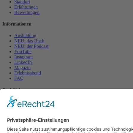
Standort
Erfahrungen
Bewertungen
Informationen
Ausbildung
NEU: das Buch
NEU: der Podcast
YouTube
Instagram
LinkedIN
Magazin
Erlebnisabend
FAQ
Rechtliches
Datenschutzerklärung
Impressum
* Haftungsausschluss
Cookie-Einstellungen