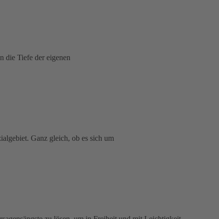
 die Tiefe der eigenen
algebiet. Ganz gleich, ob es sich um
gensängste zu lösen, um in Freiheit und mit Leichtigkeit