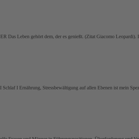
 Das Leben gehört dem, der es genießt. (Zitat Giacomo Leopardi). In
 Schlaf I Ernährung, Stressbewältigung auf allen Ebenen ist mein Spezi
fe Frauen und Männer in Führungspositionen, Überforderung und Versa