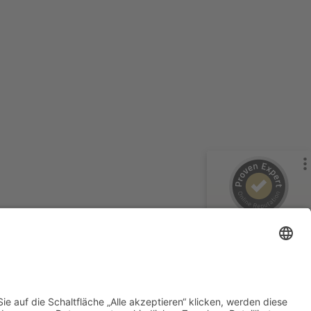
Kundenbewertungen und Erfahrungen zu
PALMTHERAPY Academy c/o Gesundheitspraxis Christian
...
%
100
SEHR GUT
Empfehlungen auf
ProvenExpert.com
5,00
/
4,97
17
35
2
Bewertungen von
Bewertungen auf
anderen Quellen
ProvenExpert.com
SEHR GUT
Blick aufs ProvenExpert-Profil werfen
PALMTHERAPY
Academy c/o
Anonym
Gesundheitspraxis
5,00
Christian ...
Die Ausbildung bei der Palmtherapy
52
Kundenbewertungen
Academy unter Christian und Jana Jäger ist