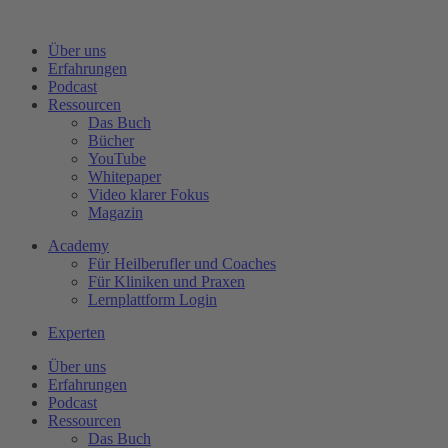
Zum
Inhalt
Über uns
wechseln
Erfahrungen
Podcast
Ressourcen
Das Buch
Bücher
YouTube
Whitepaper
Video klarer Fokus
Magazin
Academy
Für Heilberufler und Coaches
Für Kliniken und Praxen
Lernplattform Login
Experten
Über uns
Erfahrungen
Podcast
Ressourcen
Das Buch